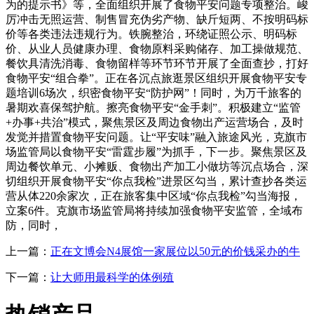
为的提示书》等，全面组织开展了食物平安问题专项整治。峻
厉冲击无照运营、制售冒充伪劣产物、缺斤短两、不按明码标
价等各类违法违规行为。铁腕整治，环绕证照公示、明码标
价、从业人员健康办理、食物原料采购储存、加工操做规范、
餐饮具清洗消毒、食物留样等环节环节开展了全面查抄，打好
食物平安“组合拳”。正在各沉点旅逛景区组织开展食物平安专
题培训6场次，织密食物平安“防护网”！同时，为万千旅客的
暑期欢喜保驾护航。擦亮食物平安“金手刺”。积极建立“监管
+办事+共治”模式，聚焦景区及周边食物出产运营场合，及时
发觉并措置食物平安问题。让“平安味”融入旅途风光，克旗市
场监管局以食物平安“雷霆步履”为抓手，下一步。聚焦景区及
周边餐饮单元、小摊贩、食物出产加工小做坊等沉点场合，深
切组织开展食物平安“你点我检”进景区勾当，累计查抄各类运
营从体220余家次，正在旅客集中区域“你点我检”勾当海报，
立案6件。克旗市场监管局将持续加强食物平安监管，全域布
防，同时，
上一篇：
正在文博会N4展馆一家展位以50元的价钱采办的牛
下一篇：
让大师用最科学的体例殖