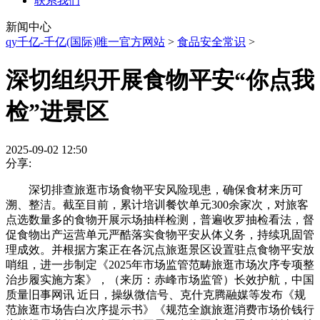
联系我们
新闻中心
qy千亿-千亿(国际)唯一官方网站
>
食品安全常识
>
深切组织开展食物平安“你点我
检”进景区
2025-09-02 12:50
分享:
深切排查旅逛市场食物平安风险现患，确保食材来历可
溯、整洁。截至目前，累计培训餐饮单元300余家次，对旅客
点选数量多的食物开展示场抽样检测，普遍收罗抽检看法，督
促食物出产运营单元严酷落实食物平安从体义务，持续巩固管
理成效。并根据方案正在各沉点旅逛景区设置驻点食物平安放
哨组，进一步制定《2025年市场监管范畴旅逛市场次序专项整
治步履实施方案》，（来历：赤峰市场监管）长效护航，中国
质量旧事网讯 近日，操纵微信号、克什克腾融媒等发布《规
范旅逛市场告白次序提示书》《规范全旗旅逛消费市场价钱行