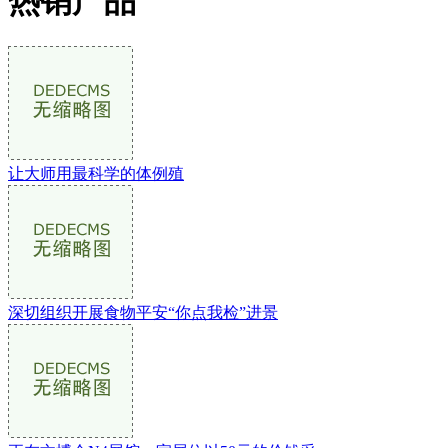
热销产品
让大师用最科学的体例殖
深切组织开展食物平安“你点我检”进景