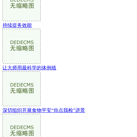
持续提务效能
让大师用最科学的体例殖
深切组织开展食物平安“你点我检”进景