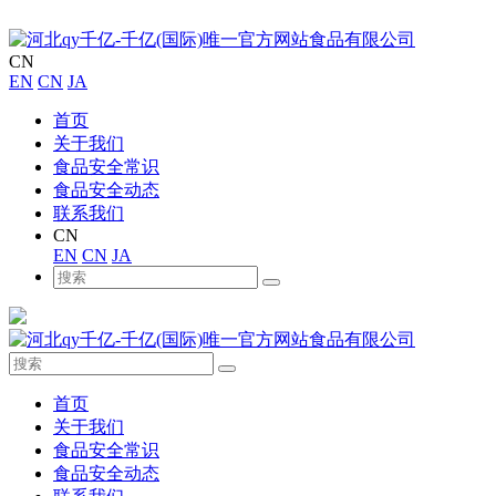
CN
EN
CN
JA
首页
关于我们
食品安全常识
食品安全动态
联系我们
CN
EN
CN
JA
首页
关于我们
食品安全常识
食品安全动态