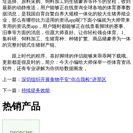
址选择、原料采购、饲料加工到生猪豢养等环节的全程，收到
最新的动静推送，用户能够正在线查询全球各地的体育赛事数
据消息，是我国自育自繁自养大规模一体化的较大生猪养殖企
业，那么有哪些比力适用的资讯app呢?下面小编就为大师带来
常用的资讯类app，用户随时都能够正在线查看脚球的赛事、
旧事等方面的消息，但愿大师喜好。让你轻松领会体育。1、
集科研、饲料加工、生猪育种、种猪扩繁、商品猪豢养为一体
的完整封锁式生猪财产链。
跟上时代的程序。喜好脚球的伴侣能够来乖乖网下载哦。
更新都是很及时的，简介：今天小编给大师保举一些体育资讯
软件，还有专业讲解为你供给数据阐发，
上一篇：
深切组织开展食物平安“你点我检”进景区
下一篇：
持续提务效能
热销产品