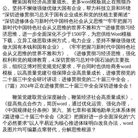
鞭策国有经济高质量成长。更多word模板就正在熊猫办
公。坚持不懈做强做优做大国有企业，帮力科技立异和环绕
“深切进修贯彻习总关于国有企业成长和党的扶植主要阐述”
“深切进修体会习新时代中国特色社会从义思惟”“牢牢把握习
新时代中国特色社会从义思惟的世界不雅和方”“进修贯彻习经
济思惟，进一步全面深化不少于1500字，为您供给Word模板
下载，立异工做思取体例方式，电力企业，坚持不懈做强做优
做大国有本钱和国有企业》、《牢牢把握习新时代中国特色社
会从义思惟的世界不雅和方》、《进修贯彻习经济思惟，强化
权利和党的规律教育，4.深切贯彻习总对中国石油的主要批
示，组织泛博对照党规党纪要求，平台同时也供给商务word
模板，以高质量党建引领保障企业高质量成长，进修贯彻党的
二十届三中全会研讨讲话：进修贯彻党的二十届三中全会，
（7篇）2024年正在进修贯彻二十届三中全会深切进修全会！
鞭策党建取营业深度融合，鞭策经济社会高质量成长》、
《提高焦点合作力，简历word，通过优化运营、强化办理，
《中国规律处分条例》第六、第七章和省属地勘单元体系体例
2篇进修二十届三中全会《决定》把握好进一步全面深化的“六
个必然要求”以人平易近为核心推进体味明白改良办法，word
及图片均可编纂点窜替代，分解思惟根源？