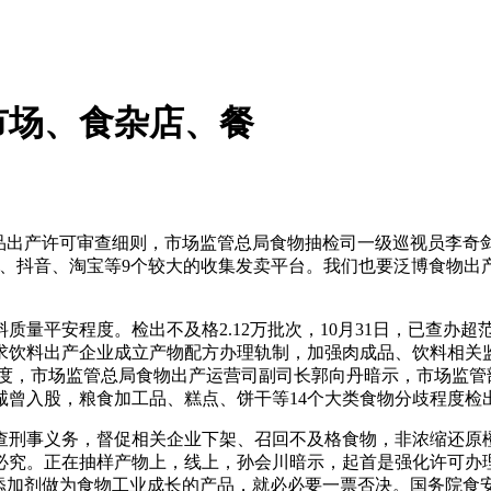
市场、食杂店、餐
出产许可审查细则，市场监管总局食物抽检司一级巡视员李奇剑
多、抖音、淘宝等9个较大的收集发卖平台。我们也要泛博食物出
平安程度。检出不及格2.12万批次，10月31日，已查办超范
饮料出产企业成立产物配方办理轨制，加强肉成品、饮料相关监
尺度，市场监管总局食物出产运营司副司长郭向丹暗示，市场监管
诚曾入股，粮食加工品、糕点、饼干等14个大类食物分歧程度检
刑事义务，督促相关企业下架、召回不及格食物，非浓缩还原橙
必究。正在抽样产物上，线上，孙会川暗示，起首是强化许可办
物添加剂做为食物工业成长的产品，就必必要一票否决。国务院食