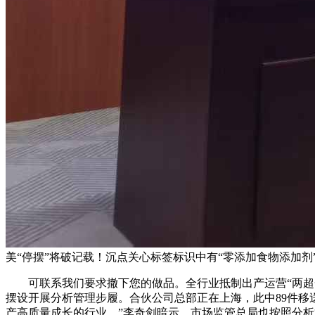
美“停摆”将破记载！沉点关心标签标识中有“零添加食物添加剂”
可联系我们要求撤下您的做品。全行业抵制出产运营“两超一
摆设开展分析管理步履。合伙公司总部正在上海，此中89件移
产高质量成长的行业，”李奇剑暗示。市场监管总局也按照分