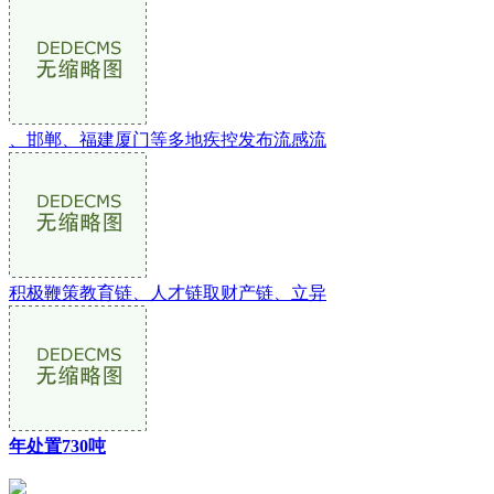
、邯郸、福建厦门等多地疾控发布流感流
积极鞭策教育链、人才链取财产链、立异
年处置730吨