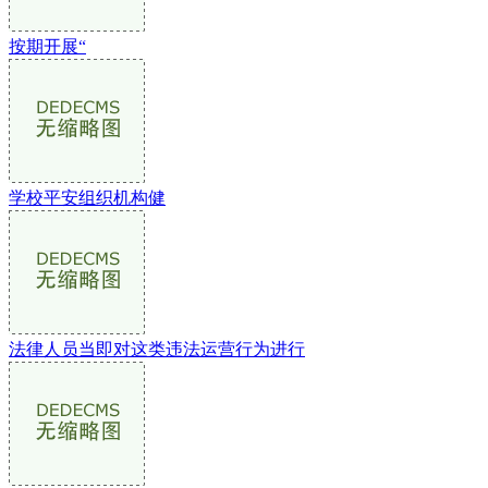
按期开展“
学校平安组织机构健
法律人员当即对这类违法运营行为进行