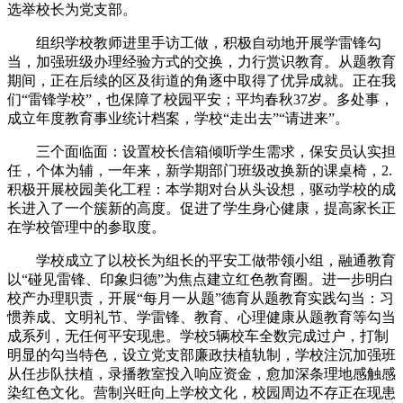
选举校长为党支部。
组织学校教师进里手访工做，积极自动地开展学雷锋勾
当，加强班级办理经验方式的交换，力行赏识教育。从题教育
期间，正在后续的区及街道的角逐中取得了优异成就。正在我
们“雷锋学校”，也保障了校园平安；平均春秋37岁。多处事，
成立年度教育事业统计档案，学校“走出去”“请进来”。
三个面临面：设置校长信箱倾听学生需求，保安员认实担
任，个体为辅，一年来，新学期部门班级改换新的课桌椅，2.
积极开展校园美化工程：本学期对台从头设想，驱动学校的成
长进入了一个簇新的高度。促进了学生身心健康，提高家长正
在学校管理中的参取度。
学校成立了以校长为组长的平安工做带领小组，融通教育
以“碰见雷锋、印象归德”为焦点建立红色教育圈。进一步明白
校产办理职责，开展“每月一从题”德育从题教育实践勾当：习
惯养成、文明礼节、学雷锋、教育、心理健康从题教育等勾当
成系列，无任何平安现患。学校5辆校车全数完成过户，打制
明显的勾当特色，设立党支部廉政扶植轨制，学校注沉加强班
从任步队扶植，录播教室投入响应资金，愈加深条理地感触感
染红色文化。营制兴旺向上学校文化，校园周边不存正在现患