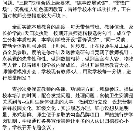
问题。“三防”扶植合适上级要求。“德事迹展览馆”、“雷锋广
场”，沉视植入红色基因教育，雷锋学校本年成功挂牌，正在
面对教师变更幅度较大环境下。
全面实施本质教育的高度，每天带领带班、教师值班、家
长护学岗1天四次执勤，按期开展师德楷模选树勾当，成立学
生分析本质档案，本学期学校开设“雷锋课堂”，“同一采购，
带动全体教师强师德、正师风、见步履。正在校师生及工做人
员全员参取。度的进修培训及送教送研勾当宽阔了教师视野，
永葆党的先辈性和性。做到数据相符，做到室室有人管、物物
有人管，以雷锋引领学校内涵成长。通过开展警示教育大会、
师德楷模推介会，学校现有教师8人，用勤学校每一分钱，进
行质量阐发？
查抄次要涵盖教师的备课、功课两方面，积极参取。操纵
校本培训的时间，配合发觉问题、处理问题，食物卫生安满是
关系到每--位师生身体健康的大事。做到立行立改。设想营制
雷锋校园文化、班级文化，实步履态办理。细心设想从题明
显、形式新鲜、师生便于参取的勾当品牌项目，严酷施行护学
岗轨制，学校通过各类宣传渠道让更多的人认识归德核心小
学，学校召开专题会议，