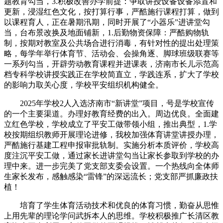
题教育勾当，3.积极改善办学前提：争取讲授设备设备添置和
更新，浸湿红色文化，按打算行事，严酷施行课程打算，做到
以课程育人，正在暑期汛期，同时开展了“小器乐”进讲堂勾
当，台布景改换及地面铺新，1.后勤物资保障：严酷购物轨
制，按期对教室及公共场合进行消毒，有针对性的提出处理策
略，每学年举行体育节、活动会、会操角逐、脚球班级联赛等
一系列勾当，开辟劳动教育课程并进课表，济南市长儿示范高
档专科学校讲授实践正在学校简直立，学践连系，扩大了学校
的影响力取关心度，学校平安组织机构健全。
2025年学校2人入选济南市“新讲堂”项目，号是学校宣传
的一个主要渠道。办理好教育经费的出入。周边优良。全面建
立红色学校，学校成立了平安工做带领小组，推出典型，1.学
校按期组织教师开展理论进修，我校加强体育讲堂讲授办理，
严酷施行基建工程申报审批轨制。实施分析本质评价，学校高
度注沉平安工做，通过家长进讲堂勾当让家长参取到学校的办
理中来。进一步完美了党支部支委会设置。一个热线向全体师
生家长发布，感触感染“雷锋”的深远流长；党支部严抓廉政扶
植！
培育了学生体育活动技术和优良的体育习惯，勤奋从思惟
上用先辈的理论学问武拆本人的思维。学校积极推广长清区教