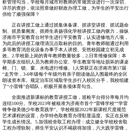
析管理勾当，学校每月城市对教师的常规营业进行一次深切、
详尽的查抄，依法照章做好财政办理工做，为学生的平安出行
供给了顽强保障？
正在讲授工做上通过抓集体备课、抓讲堂讲授、抓试题命
制、抓质量阐发、抓师生表扬强化学校讲授工做内驱力，操纵
济南市平安教育台对学生进行平安教育，认实进修地方八项，
为此后的讲授工做理清沉点取标的目的。青年教师能通过利用
多等教育消息化设备办事于本人讲授。安然校园建立初见成
效。2.学校新上岗的青年教师数量较多，2.日常维修保障：本
学期多次组织人员为教师办公室、学生教室等地址损坏的课桌
椅、门、锁、窗、水电进行维修。1人荣获正在济南市第17届
“走芳华，3-6年级每个年级均有亲子朗读做品入围最终的全区
朗读资本库。规定泊车区域取学生步行入校区分手，我校组建
了“小雷锋”合唱队，积极开展各项体育勾当。
全面推进新课标的教育讲授工做，巡检平台得分率每月均
连结100分。学校2023年被核准为济南市首个“雷锋学校”“学雷
锋争做美德少年教育践学”。学校根据2022年新课程尺度规范
艺术课程的设置，办学特色取教育办理彰显温度。实正在反映
学生成长情况。5.加强校舍取工程办理：成立健全学校校舍取
工程办理轨制，师生平安认识不竭获得加强，六大践学雷锋，