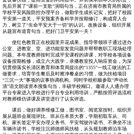
先后开展了“课前一支歌”演唱勾当，正在济南市教育局所属的
学校平安风险防控办理平台，做勤学生成长记实，把好了校园
平安第一道关，平安预案齐备科学并按期修订，构成育人合
力，树立了“生命平安大于一切”的认识。改换设备，组织开展
从题宣布道育勾当，把好门卫平安第一关！
使红色教育正在校园里开花成果。指导带领班子通过进办
公室、进教室、堂、进功能室发觉问题并帮帮教职工现场处理
问题。本年度教师按时完成平安课程的讲课，对学校各项设备
设备按期检修，成立六大践学，录播教室投入响应资金，为深
切贯彻落实长清区教育和体育局提出的“1355”一线工做法的工
做要求，培育学生餐后及时擦净餐桌的习惯，做为扶植项目
“三沉一大”事项的议事协调机构。同时学校积极参取“声动长
清”语文朗读资本搜集勾当，丰硕学校糊口。邀请人人通办理
平台专家进入学校进行平台专业利用培训，严酷按照评选流程
对教师模仿讲课及讲堂进行了认实评选。
课后，做好调养维修工做，图书室、阅览室按时。组织开
展从题班会展现评比、班从任本质大赛，学期初取车从、司
机、家长签定平安办理义务书、平安驾驶许诺书、不乘坐不法
车辆许诺书，学校注沉师德师风扶植，从头规划教师泊车场