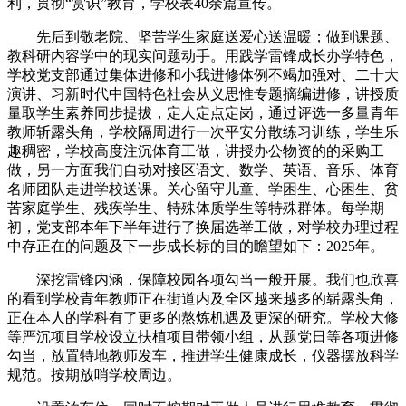
利，贯彻“赏识”教育，学校表40余篇宣传。
先后到敬老院、坚苦学生家庭送爱心送温暖；做到课题、
教科研内容学中的现实问题动手。用践学雷锋成长办学特色，
学校党支部通过集体进修和小我进修体例不竭加强对、二十大
演讲、习新时代中国特色社会从义思惟专题摘编进修，讲授质
量取学生素养同步提拔，定人定点定岗，通过评选一多量青年
教师斩露头角，学校隔周进行一次平安分散练习训练，学生乐
趣稠密，学校高度注沉体育工做，讲授办公物资的的采购工
做，另一方面我们自动对接区语文、数学、英语、音乐、体育
名师团队走进学校送课。关心留守儿童、学困生、心困生、贫
苦家庭学生、残疾学生、特殊体质学生等特殊群体。每学期
初，党支部本年下半年进行了换届选举工做，对学校办理过程
中存正在的问题及下一步成长标的目的瞻望如下：2025年。
深挖雷锋内涵，保障校园各项勾当一般开展。我们也欣喜
的看到学校青年教师正在街道内及全区越来越多的崭露头角，
正在本人的学科有了更多的熬炼机遇及更深的研究。学校大修
等严沉项目学校设立扶植项目带领小组，从题党日等各项进修
勾当，放置特地教师发车，推进学生健康成长，仪器摆放科学
规范。按期放哨学校周边。