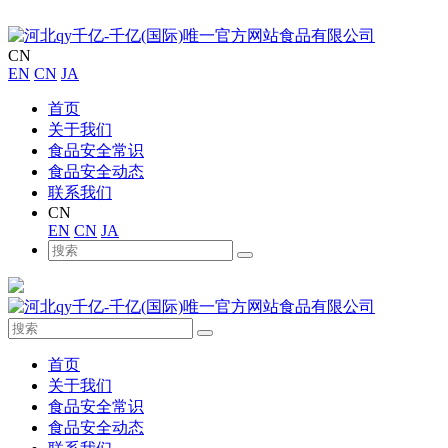
CN
EN
CN
JA
首页
关于我们
食品安全常识
食品安全动态
联系我们
CN
EN
CN
JA
首页
关于我们
食品安全常识
食品安全动态