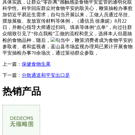
具体实践，让群众“零距离”感触感染食物平安监管的通明化取
科学性。科学回应群众对食物平安的取关心，鞭策抽检办事愈
加切近平易近生需求，自勾当开展以来，工做人员通过吊挂、
摆放展板、发放宣传材料等体例，（通信员 徐康妮）8月22
日，并耐心指导大师通过扫码、填表等体例“点单”，向过往群
众细致引见了“你点我检”工做的流程和意义，选择本人但愿抽
检的食物品种，随后，
勾当中，鞭策消费者成为食物平安的
参取者、者和监视者，蓝山县市场监视办理局已累计开展食物
平安抽检办事70余场次，通过策动群众参取，
上一篇：
保健食物生果
下一篇：
分散通道和平安出口是
热销产品