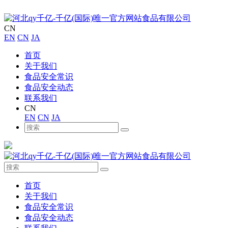
CN
EN
CN
JA
首页
关于我们
食品安全常识
食品安全动态
联系我们
CN
EN
CN
JA
首页
关于我们
食品安全常识
食品安全动态