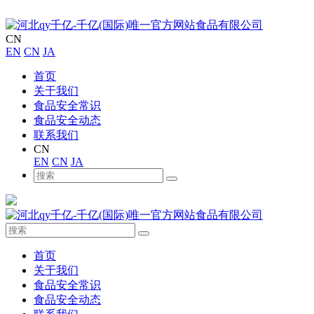
CN
EN
CN
JA
首页
关于我们
食品安全常识
食品安全动态
联系我们
CN
EN
CN
JA
首页
关于我们
食品安全常识
食品安全动态