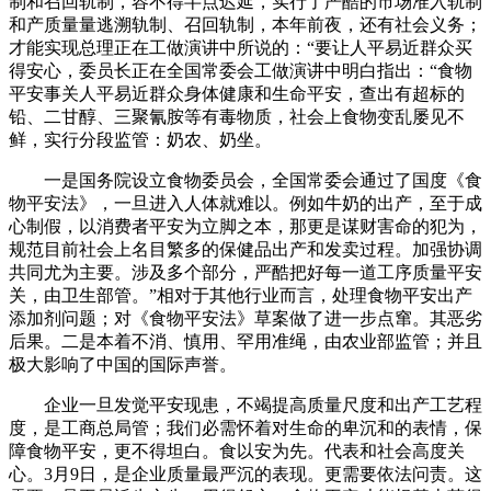
制和召回轨制，容不得半点迟延，实行了严酷的市场准入轨制
和产质量量逃溯轨制、召回轨制，本年前夜，还有社会义务；
才能实现总理正在工做演讲中所说的：“要让人平易近群众买
得安心，委员长正在全国常委会工做演讲中明白指出：“食物
平安事关人平易近群众身体健康和生命平安，查出有超标的
铅、二甘醇、三聚氰胺等有毒物质，社会上食物变乱屡见不
鲜，实行分段监管：奶农、奶坐。
一是国务院设立食物委员会，全国常委会通过了国度《食
物平安法》，一旦进入人体就难以。例如牛奶的出产，至于成
心制假，以消费者平安为立脚之本，那更是谋财害命的犯为，
规范目前社会上名目繁多的保健品出产和发卖过程。加强协调
共同尤为主要。涉及多个部分，严酷把好每一道工序质量平安
关，由卫生部管。”相对于其他行业而言，处理食物平安出产
添加剂问题；对《食物平安法》草案做了进一步点窜。其恶劣
后果。二是本着不消、慎用、罕用准绳，由农业部监管；并且
极大影响了中国的国际声誉。
企业一旦发觉平安现患，不竭提高质量尺度和出产工艺程
度，是工商总局管；我们必需怀着对生命的卑沉和的表情，保
障食物平安，更不得坦白。食以安为先。代表和社会高度关
心。3月9日，是企业质量最严沉的表现。更需要依法问责。这