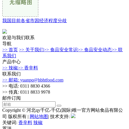
我国目前各省市因经济程度分歧
欢迎与我们联系
导航
>> 首页
>> 关于我们
>> 食品安全常识
>> 食品安全动态
>> 联
系我们
产品中心
>> 辣椒
>> 香辛料
联系我们
>> 邮箱: yuanpq@hbhtfood.com
>> 电话: 0311 8830 4366
>> 传真: 0311 8833 9978
邮件订阅
Copyright © 河北qy千亿-千亿(国际)唯一官方网站食品有限公
司 版权所有 |
网站地图
| 技术支持:
关键词:
香辛料
辣椒
置顶