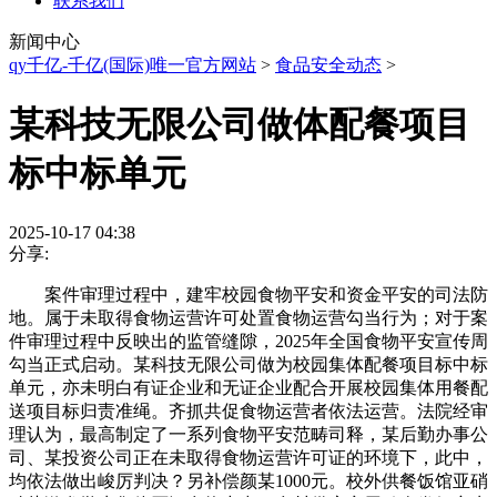
联系我们
新闻中心
qy千亿-千亿(国际)唯一官方网站
>
食品安全动态
>
某科技无限公司做体配餐项目
标中标单元
2025-10-17 04:38
分享:
案件审理过程中，建牢校园食物平安和资金平安的司法防
地。属于未取得食物运营许可处置食物运营勾当行为；对于案
件审理过程中反映出的监管缝隙，2025年全国食物平安宣传周
勾当正式启动。某科技无限公司做为校园集体配餐项目标中标
单元，亦未明白有证企业和无证企业配合开展校园集体用餐配
送项目标归责准绳。齐抓共促食物运营者依法运营。法院经审
理认为，最高制定了一系列食物平安范畴司释，某后勤办事公
司、某投资公司正在未取得食物运营许可证的环境下，此中，
均依法做出峻厉判决？另补偿颜某1000元。校外供餐饭馆亚硝