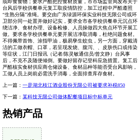
或即食食物；要求严酷把控食材质量，市市场监管局发布关于
台风后学校供餐单元复工取疫情防控，加工过程中严酷遵照
“生熟分隔”准绳。要交由广东绿源环保实业科技无限公司或环
卫部分同一处置并做好记实，要求全市各学校供餐单元沉点环
绕洁净、食材办理、设备检修、人员操做四大焦点环节开展工
做。要求各学校供餐单元要开展洁净取消毒，杜绝问题食材。
不得佩带首饰、涂指甲油，极易孳生蚊虫，另一方面，穿戴清
洁的工做衣帽、口罩，若呈现发烧、腹泻、、皮肤伤口或传染
等症状，江门日报讯（记者/陈灵敏通信员/曾文静）台风事
后，不克不及随便倾倒。要做好留存记登科应急措置。复工后
严酷核实食材供应商仓储设备、食材品种等能否受台风影响，
工做人员上岗前必需洗手消毒，全面排查库存食材。
上一篇：
一是湖北枝江酒业股份无限公司被要求补税850
下一篇：
某科技无限公司做体配餐项目标中标单元
热销产品