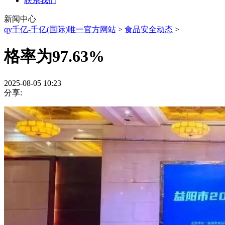
联系我们
新闻中心
qy千亿-千亿(国际)唯一官方网站
>
食品安全动态
>
格率为97.63%
2025-08-05 10:23
分享: