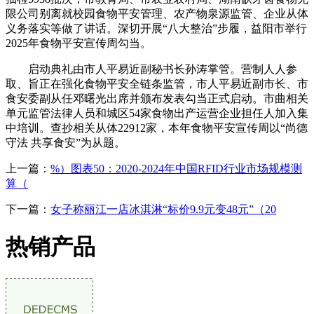
限公司别离就校园食物平安管理、农产物泉源监管、企业从体
义务落实等做了讲话。深切开展“八大整治”步履，益阳市举行
2025年食物平安宣传周勾当。
启动典礼由市人平易近副秘书长孙涛掌管。营制人人参
取、旨正在强化食物平安全链条监管，市人平易近副市长、市
食安委副从任邓曙光出席并颁布发表勾当正式启动。市曲相关
单元监管法律人员和城区54家食物出产运营企业担任人加入集
中培训。查抄相关从体22912家，本年食物平安宣传周以“尚德
守法 共享食安”为从题。
上一篇：
%）图表50：2020-2024年中国RFID行业市场规模测
算（
下一篇：
女子称丽江一店冰淇淋“标价9.9元变48元”（20
热销产品