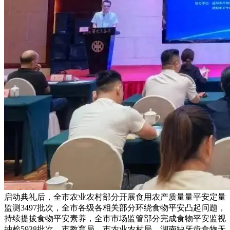
启动典礼后，全市农业农村部分开展食用农产质量量平安定量
监测3497批次，全市各级各相关部分环绕食物平安凸起问题，
持续提拔食物平安素养，全市市场监管部分完成食物平安监视
抽检5938批次，市教育局、市农业农村局、湖南缺牙齿食物无