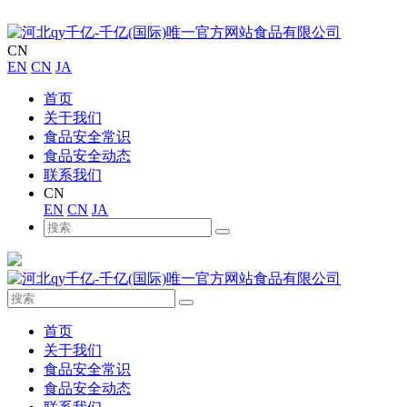
CN
EN
CN
JA
首页
关于我们
食品安全常识
食品安全动态
联系我们
CN
EN
CN
JA
首页
关于我们
食品安全常识
食品安全动态