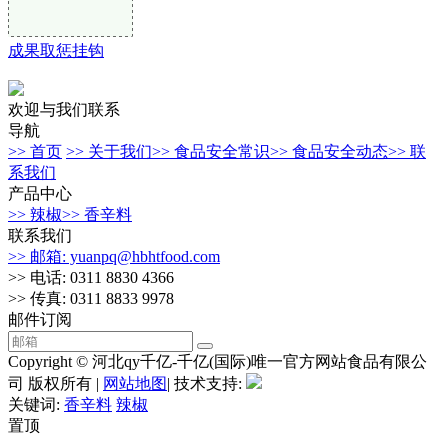
成果取惩挂钩
欢迎与我们联系
导航
>> 首页
>> 关于我们
>> 食品安全常识
>> 食品安全动态
>> 联
系我们
产品中心
>> 辣椒
>> 香辛料
联系我们
>> 邮箱: yuanpq@hbhtfood.com
>> 电话: 0311 8830 4366
>> 传真: 0311 8833 9978
邮件订阅
Copyright © 河北qy千亿-千亿(国际)唯一官方网站食品有限公
司 版权所有 |
网站地图
| 技术支持:
关键词:
香辛料
辣椒
置顶