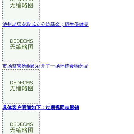
泸州老窖参取成立公益基金；摄生保健品
市场监管所组织召开了一场环绕食物药品
具体客户明细如下：过期视同志愿销