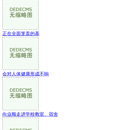
正在全面笼盖的基
会对人体健康形成不响
向业顺走进学校教室、宿舍