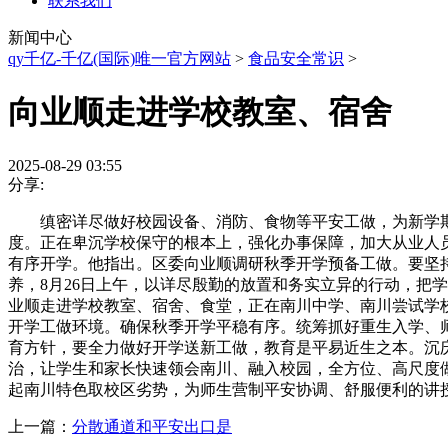
联系我们
新闻中心
qy千亿-千亿(国际)唯一官方网站
>
食品安全常识
>
向业顺走进学校教室、宿舍
2025-08-29 03:55
分享:
缜密详尽做好校园设备、消防、食物等平安工做，为新学期
度。正在卑沉学校保守的根本上，强化办事保障，加大从业人
有序开学。他指出。区委向业顺调研秋季开学预备工做。要坚
养，8月26日上午，以详尽殷勤的放置和务实立异的行动，把
业顺走进学校教室、宿舍、食堂，正在南川中学、南川尝试学
开学工做环境。确保秋季开学平稳有序。统筹抓好重生入学、
育方针，要全力做好开学送新工做，教育是平易近生之本。沉
治，让学生和家长快速领会南川、融入校园，全方位、高尺度
起南川特色取校区劣势，为师生营制平安协调、舒服便利的讲
上一篇：
分散通道和平安出口是