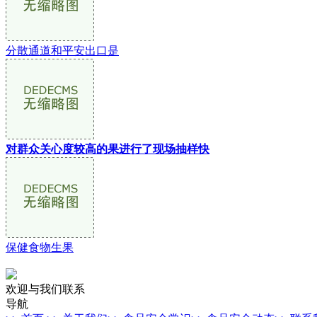
分散通道和平安出口是
对群众关心度较高的果进行了现场抽样快
保健食物生果
欢迎与我们联系
导航